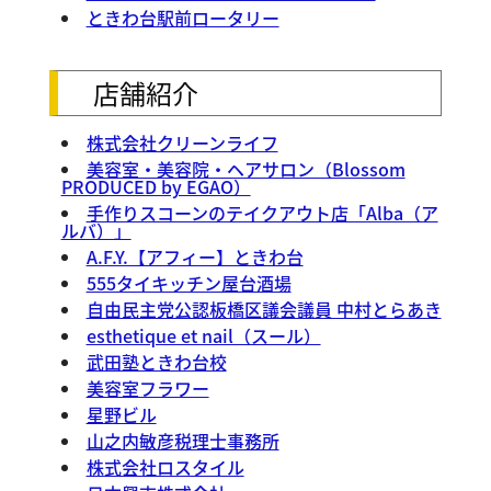
ときわ台駅前ロータリー
店舗紹介
株式会社クリーンライフ
美容室・美容院・ヘアサロン（Blossom
PRODUCED by EGAO）
手作りスコーンのテイクアウト店「Alba（ア
ルバ）」
A.F.Y.【アフィー】ときわ台
555タイキッチン屋台酒場
自由民主党公認板橋区議会議員 中村とらあき
esthetique et nail（スール）
武田塾ときわ台校
美容室フラワー
星野ビル
山之内敏彦税理士事務所
株式会社ロスタイル