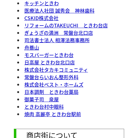
キッチンときわ
医療法人社団 誠秀会 神林歯科
CSKID株式会社
リフォームのTAKEUCHI ときわ台店
ぎょうざの満洲 常盤台北口店
司法書士法人 相澤法務事務所
舟蕎山
モスバーガーときわ台
日高屋 ときわ台北口店
株式会社タカキコミュニティ
常盤台らいおん整形外科
株式会社ベスト・ホームズ
日本調剤 ときわ台薬局
御菓子司 泉屋
ときわ台村中眼科
焼肉 高麗亭 ときわ台駅前
商店街について