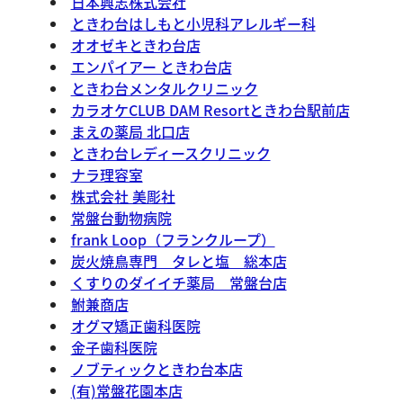
日本興志株式会社
ときわ台はしもと小児科アレルギー科
オオゼキときわ台店
エンパイアー ときわ台店
ときわ台メンタルクリニック
カラオケCLUB DAM Resortときわ台駅前店
まえの薬局 北口店
ときわ台レディースクリニック
ナラ理容室
株式会社 美彫社
常盤台動物病院
frank Loop（フランクループ）
炭火焼鳥専門 タレと塩 総本店
くすりのダイイチ薬局 常盤台店
鮒兼商店
オグマ矯正歯科医院
金子歯科医院
ノブティックときわ台本店
(有)常盤花園本店