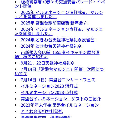
板橋警察署＜春＞の交通安全パレード・イベ
ント開催
2025年 イルミネーション消灯式🎄、マルシ
ェ🎉を開催しました。
2025年 常盤台駅前商店街 新年会🥂
2024年 イルミネーション点灯🎄、マルシェ
🎉を開催しました。
2024年 ときわ台天祖神社祭礼🏮反省会
2024年 ときわ台天祖神社祭礼🏮
🌮新規入会店舗（555タイキッチン屋台酒
場）様のご紹介🌮
9月21、22日天祖神社祭礼🏮
7月14日「常盤台マルシェ」開催 次回につ
いて🎐
7月14日（日）常盤台コンサートフェス
イルミネーション2023 消灯式
イルミネーション2023 点灯式
常盤台イルミネーション ゲストのご紹介
2023年年末年始 常盤台イルミネーション
ときわ台天祖神社祭礼
貴景勝光信関 優勝報告会