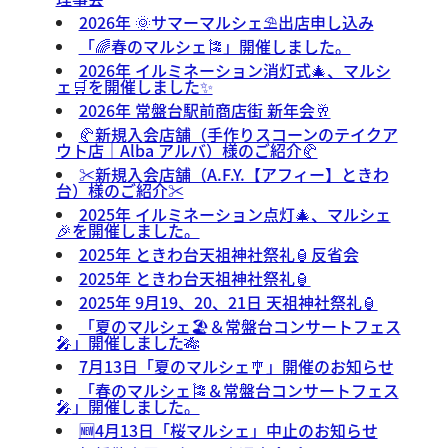
2026年 🌞サマーマルシェ⛱️出店申し込み
「🌈春のマルシェ🎏」開催しました。
2026年 イルミネーション消灯式🎄、マルシ
ェ🛒を開催しました✨
2026年 常盤台駅前商店街 新年会🥂
🥐新規入会店舗（手作りスコーンのテイクア
ウト店｜Alba アルバ）様のご紹介🥐
✂️新規入会店舗（A.F.Y.【アフィー】ときわ
台）様のご紹介✂️
2025年 イルミネーション点灯🎄、マルシェ
🎉を開催しました。
2025年 ときわ台天祖神社祭礼🏮反省会
2025年 ときわ台天祖神社祭礼🏮
2025年 9月19、20、21日 天祖神社祭礼🏮
「夏のマルシェ🏖️＆常盤台コンサートフェス
🎤」開催しました🎋
7月13日「夏のマルシェ🎐」開催のお知らせ
「春のマルシェ🎏＆常盤台コンサートフェス
🎤」開催しました。
🆕4月13日「桜マルシェ」中止のお知らせ