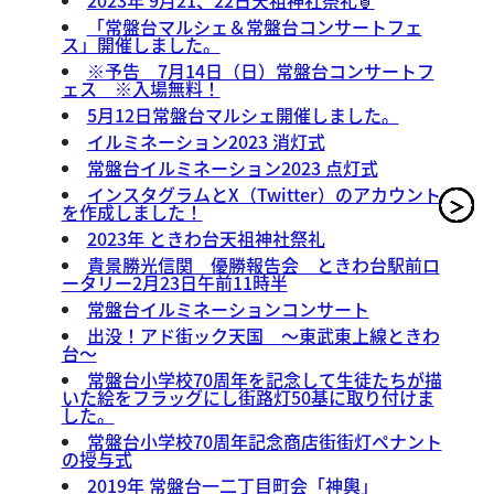
2023年 9月21、22日天祖神社祭礼🏮
「常盤台マルシェ＆常盤台コンサートフェ
ス」開催しました。
※予告 7月14日（日）常盤台コンサートフ
ェス ※入場無料！
5月12日常盤台マルシェ開催しました。
イルミネーション2023 消灯式
常盤台イルミネーション2023 点灯式
インスタグラムとX（Twitter）のアカウント
を作成しました！
2023年 ときわ台天祖神社祭礼
貴景勝光信関 優勝報告会 ときわ台駅前ロ
ータリー2月23日午前11時半
常盤台イルミネーションコンサート
出没！アド街ック天国 ～東武東上線ときわ
台～
常盤台小学校70周年を記念して生徒たちが描
いた絵をフラッグにし街路灯50基に取り付けま
した。
常盤台小学校70周年記念商店街街灯ペナント
の授与式
2019年 常盤台一二丁目町会「神輿」