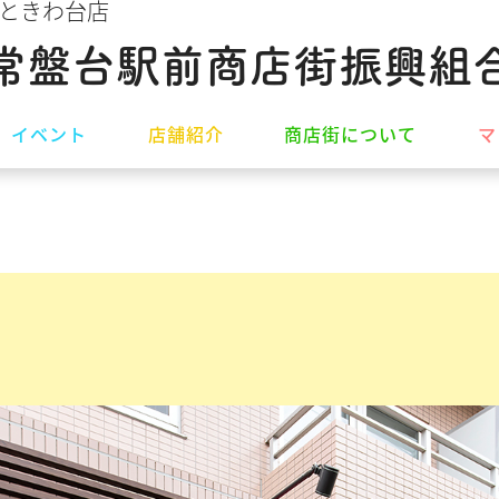
 ときわ台店
常盤台駅前商店街振興組
イ
ベ
ン
ト
店
舗
紹
介
商
店
街
に
つ
い
て
マ