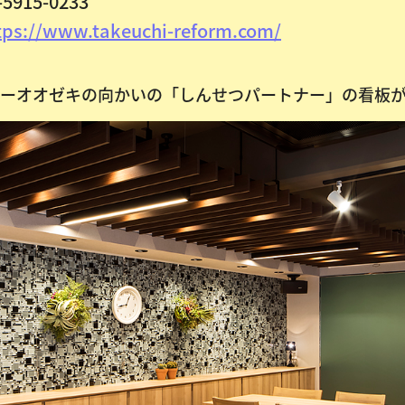
-5915-0233
tps://www.takeuchi-reform.com/
パーオオゼキの向かいの「しんせつパートナー」の看板