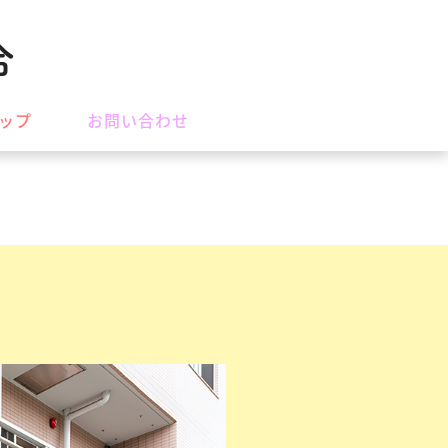
合
ッ
プ
お
問
い
合
わ
せ