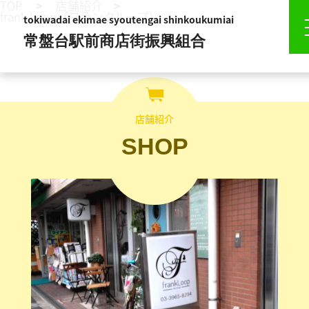
TOP
店舗紹介
frank Loop（フランクループ）
tokiwadai ekimae syoutengai shinkoukumiai
常盤台駅前商店街振興組合
店舗紹介
SHOP