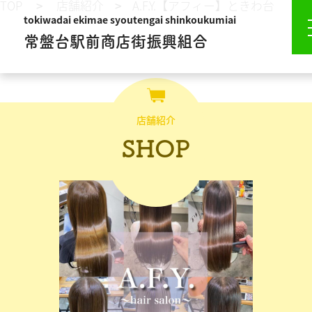
TOP
店舗紹介
A.F.Y.【アフィー】ときわ台
tokiwadai ekimae syoutengai shinkoukumiai
常盤台駅前商店街振興組合
店舗紹介
SHOP