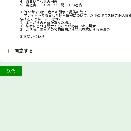
4）お問い合わせの回答
5）当組合ホームページに関しての連絡
2.個人情報の第三者への開示・提供の禁止
当アンケートで収集した個人情報について、以下の場合を除き個人情
供することはいたしません。
1）本人からの同意があった場合
2）法令に基づき開示することが必要である場合
3）裁判所、警察等の公的機関から開示を求められた場合
3.お問い合わせ
本個人情報の取り扱いに関するお問い合わせは、下記の連絡先までお
組合名：常盤台駅前商店街振興組合
同意する
メールアドレス：official@tokiwadai-ekimae.shop